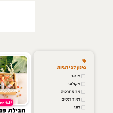
סינון לפי תגיות
אורגני
אקולוגי
ארומתרפיה
דאודורנטים
%12 הנחה!
דונג
חֲבִילַת פִּנּ