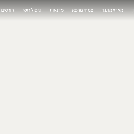
ן
מארזי מתנה
צמחי מרפא
סדנאות
טיפול רגשי
קורסים