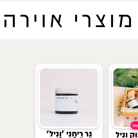
מוצרי אוירה
נֵר רֵיחָנִי 'וָנִיל'
וּק וָנִיל