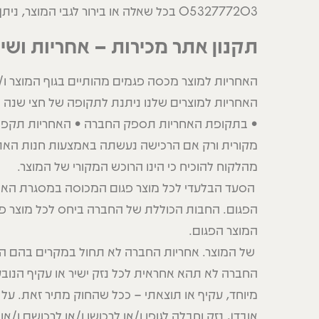
0532777203 בכל שאלה או בירור לגבי המוצר, ניתן לפנות אל נציגי השירות של החברה בטלפון
תקנון אתר מכירות – אחריות ושי
האחריות למוצר מכסה פגמים מהותיים בגוף המוצר ו/א
האחריות למוצרים שלנו ניתנת לתקופה של חצי שנה מ
• בתקופת האחריות תספק החברה • האחריות תקפה רק
מקורית ורק אם הרכישה נעשתה באמצעות חנות האת
מהלקוח להוכיח כי הינו הרוכש המקורי של המוצר.
הסעד הבלעדי לכל מוצר פגום המכוסה במסגרת האחר
הפגום. החבות הכוללת של החברה ביחס לכל מוצר פ
המוצר הפגום.
של המוצר. אחריות החברה לא תחול במקרים בהם ה
החברה לא תהא אחראית לכל נזק ישיר או עקיף הנובע
מיוחד, עקיף או תוצאתי – ככל שהחוק מתיר זאת. על ה
אובדן, נזק וחבלה לגופו ו/או לרכושו ו/או לרכושם ו/