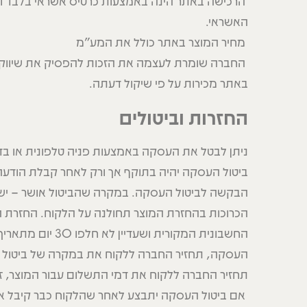
הרכישה באתר הינה באמצעות כרטיס אשראי בלבד ו
האשראי.
מחיר המוצר באתר כולל את המע"מ
החברה שומרת לעצמה את הזכות להפסיק את שיווק ומ
באתר מכירות על פי שיקול דעתה.
החזרות וביטולים
ניתן לבטל את העסקה באמצעות פניה טלפונית או בד
ביטול העסקה יהיה בתוקף אך ורק לאחר קבלת הודע
הבקשה לביטול העסקה. במקרה שהביטול אושר – יש 
הכרוכות בהחזרת המוצר תחולנה על הלקוח. החזרת ה
החשבונית המקורית ושעדיין לא חלפו 30 יום מתאריך רכישת המוצר.
העסקה, תחזיר החברה ללקוח את במקרה של ביטול הע
תחזיר החברה ללקוח את דמי התשלום עבור המוצר, ז
אם ביטול העסקה יתבצע לאחר שהלקוח כבר קיבל את