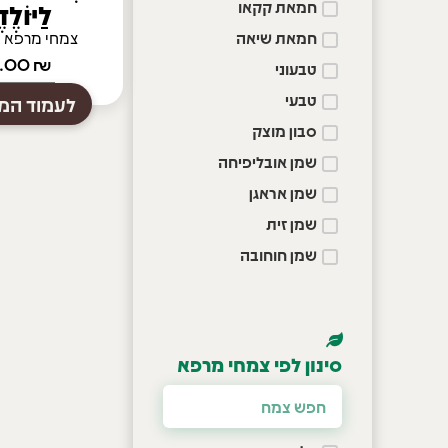
לַיּוֹלֶ
חמאת קקאו
צמחי מרפא או
חמאת שיאה
30.00
₪
טבעוני
טבעי
לעמוד המו
סבון מוצק
שמן אובליפיחה
שמן אראגן
שמן זית
שמן חוחובה
סינון לפי צמחי מרפא