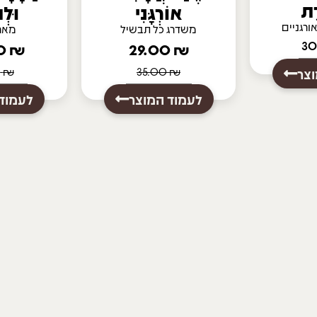
דֶת
אוֹרְגָּנִי
וּלְ
רגניים
משדרג כל תבשיל
מארז
235.00
₪
29.00
₪
צר
₪
35.00
₪
267.00
לעמוד המוצר
לעמוד