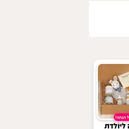
ה!
לַיּוֹלֶדֶת