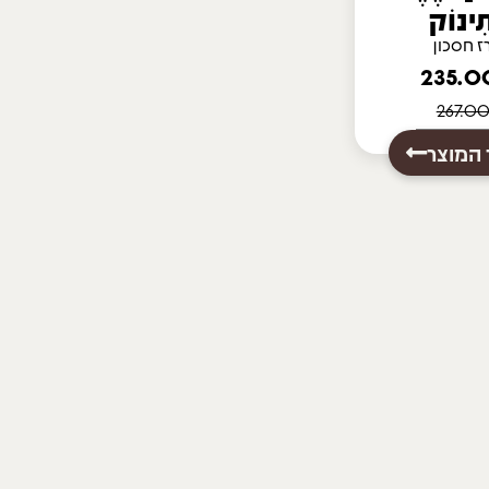
תִינוֹק
 חסכון
 המוצר