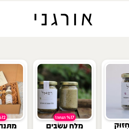
אורגני
%17 הנחה!
%12 הנח
ִזּוּק
מֶלַח עֲשָׂבִים
מַתָּנָה 