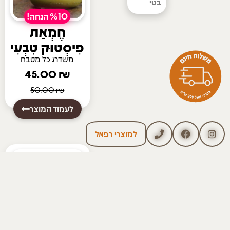
בטי
%10 הנחה!
חֶמְאַת
פִיסְטוּק טִבְעִי
משדרג כל מטבח
45.00
₪
50.00
₪
לעמוד המוצר
למוצרי רפאל