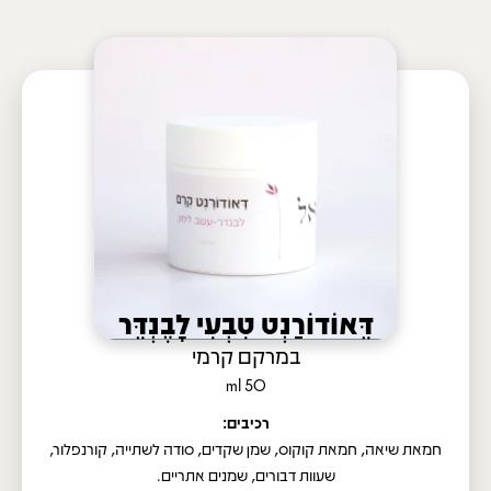
דֵּאוֹדוֹרַנְט טִבְעִי לָבֶנְדֵּר
במרקם קרמי
ml 50
רכיבים:
חמאת שיאה, חמאת קוקוס, שמן שקדים, סודה לשתייה, קורנפלור,
שעוות דבורים, שמנים אתריים.