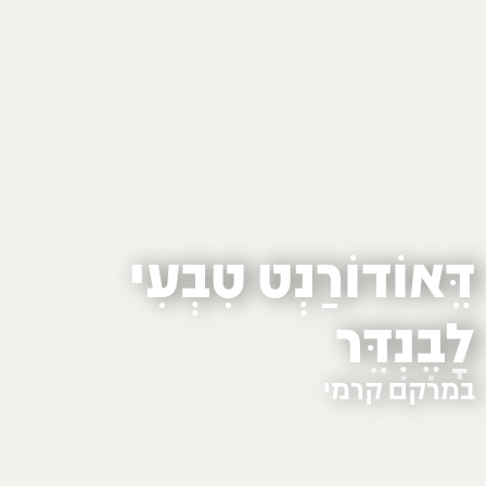
דֵּאוֹדוֹרַנְט טִבְעִי
לָבֶנְדֵּר
במרקם קרמי
eco
natural