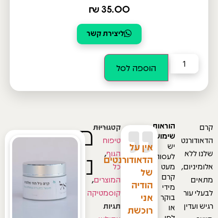
₪
35.00
ליצירת קשר
הוספה לסל
מוצרים
הוראות
קרם
קטגוריות
שימוש
הדאודורנט
טיפוח
אין על
יש
נוספים
שלנו ללא
הגוף
,
לעסות
הדאודורנטים
אלומיניום,
מעט
כל
של
קרם
מתאים
המוצרים
,
הודיה
מידי
לבעלי עור
קוסמטיקה
אני
בוקר
רגיש ועדין
תגיות
או
רוכשת
לפי