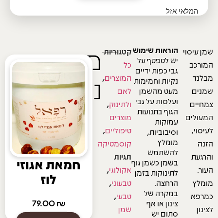
המלאי אזל
מוצרים
הוראות שימוש
שמן עיסוי
קטגוריות
יש לטפטף על
המורכב
כל
גבי כפות ידיים
נוספים
מבלנד
המוצרים
,
נקיות וחמימות
שמנים
מעט מהשמן
לאם
ועלסות על גבי
צמחיים
ולתינוק
,
הגוף בתנועות
המעולים
מוצרים
עמוקות
לעיסוי,
טיפוליים
,
וסיבוביות,
מומלץ
הזנה
קוסמטיקה
להשתמש
והרגעת
תגיות
חמאת אגוזי
בשמן כשמן גוף
העור.
אקולוגי
,
לתינוקות בזמן
לוז
מומלץ
הרחצה.
טבעוני
,
במקרה של
כמרפא
טבעי
,
צינון או אף
₪
79.00
לצינון
שמן
סתום יש