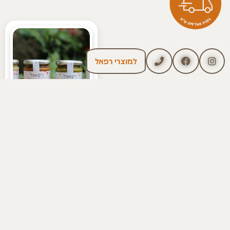
למוצרי רפאל
%19 הנחה!
סִדְרַת חֵמְאוֹת
הָאֱגוֹזִים
חבילת חסכון
105.00
₪
130.00
₪
לעמוד המוצר