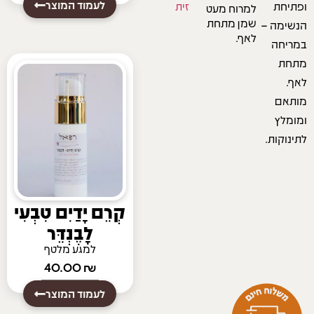
לעמוד המוצר
ופתיחת
זית
למרוח מעט
שמן מתחת
הנשימה –
לאף.
במריחה
מתחת
לאף.
מותאם
ומומלץ
לתינוקות.
קְרֵם יָדַיִם טִבְעִי
לָבֶנְדֵּר
למגע מלטף
40.00
₪
לעמוד המוצר