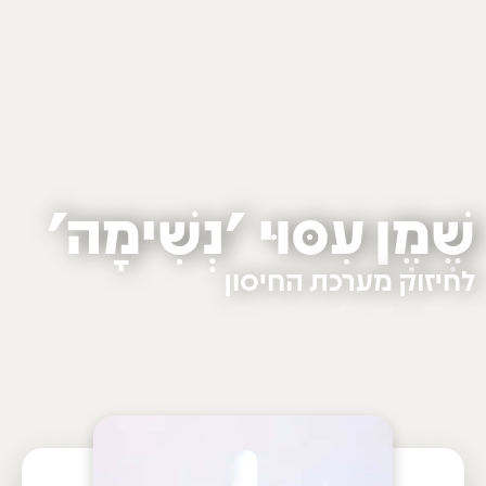
שֶׁמֶן עִסּוּי 'נְשִׁימָה'
לחיזוק מערכת החיסון
vegan
eco
natural