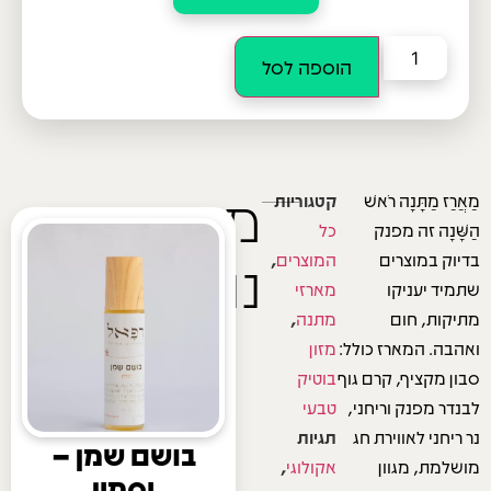
הוספה לסל
מוצרים
מַאֲרַז מַתָּנָה רֹאשׁ
קטגוריות
הַשָּׁנָה זה מפנק
כל
נוספים
בדיוק במוצרים
המוצרים
,
שתמיד יעניקו
מארזי
מתיקות, חום
מתנה
,
ואהבה. המארז כולל:
מזון
סבון מקציף, קרם גוף
בוטיק
לבנדר מפנק וריחני,
טבעי
נר ריחני לאווירת חג
תגיות
בושם שמן –
מושלמת, מגוון
אקולוגי
,
יסמין