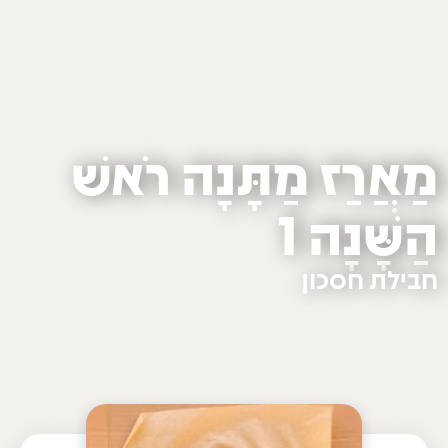
מַאֲרַז מַתָּנָה רֹאשׁ
הַשָּׁנָה 1
חבילת חסכון
vegan
eco
natural