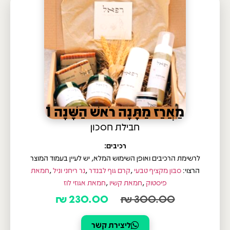
מַאֲרַז מַתָּנָה רֹאשׁ הַשָּׁנָה 1
חבילת חסכון
רכיבים:
לרשימת הרכיבים ואופן השימוש המלא, יש לעיין בעמוד המוצר
הרצוי:
סבון מקציף טבעי
,
קרם גוף לבנדר
,
נר ריחני וניל
,
חמאת
פיסטוק
,
חמאת קשיו
,
חמאת אגוזי לוז
₪
230.00
₪
300.00
ליצירת קשר