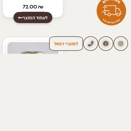
72.00
₪
לעמוד המוצר
למוצרי רפאל
חֲלִיטַת חִזּוּק
לַיּוֹלֶדֶת
צמחי מרפא אורגניים
30.00
₪