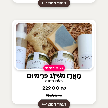
לעמוד המוצר
%27 הנחה!
מַאֲרָז מְשֻׁלָּב פְּרִימְיוּם
מארז מתנה
229.00
₪
315.00
₪
לעמוד המוצר