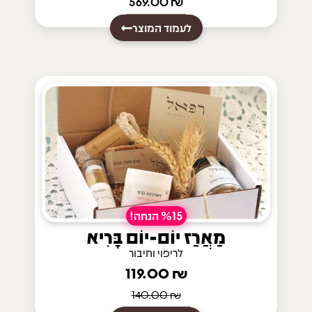
569.00
₪
לעמוד המוצר
%15 הנחה!
מַאֲרַז יוֹם-יוֹם בָּרִיא
לריפוי וחיבור
119.00
₪
140.00
₪