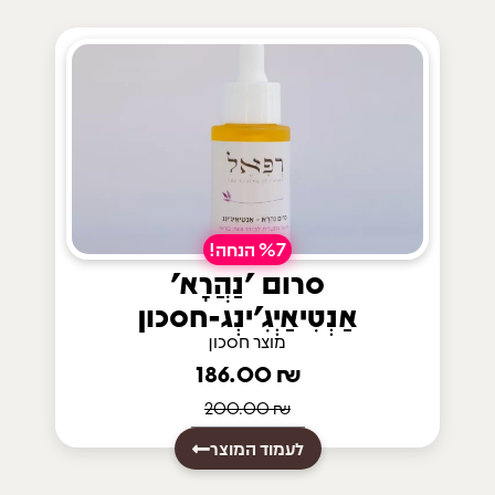
%7 הנחה!
סרום 'נַהֲרָא'
אַנְטִיאַיְגִ'ינְג-חסכון
מוצר חסכון
186.00
₪
200.00
₪
לעמוד המוצר