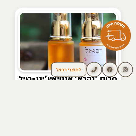
%7 הנחה!
למוצרי רפאל
סֶרוּם 'נַהֲרָא' אַנְטִיאַיְגִ'ינְג-רגיל
למראה מוצק וזוהר
98.00
₪
105.00
₪
לעמוד המוצר