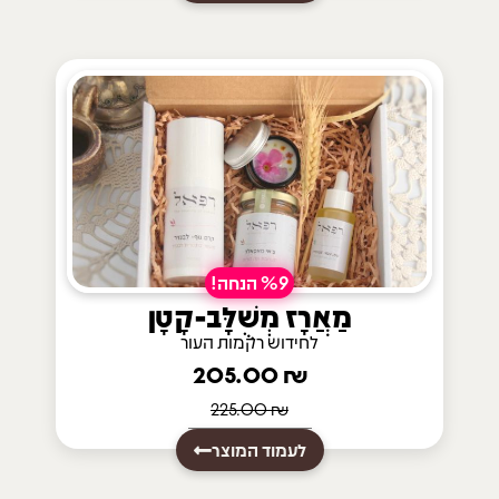
%9 הנחה!
מַאֲרָז מְשֻׁלָּב-קָטָן
לחידוש רקמות העור
205.00
₪
225.00
₪
לעמוד המוצר