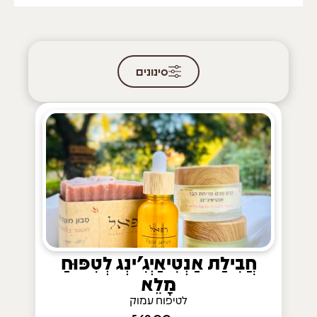
סינונים
חֲבִילַת אַנְטִיאַיְגִ'ינְג לְטִפּוּחַ
מָלֵא
לטיפוח עמוק