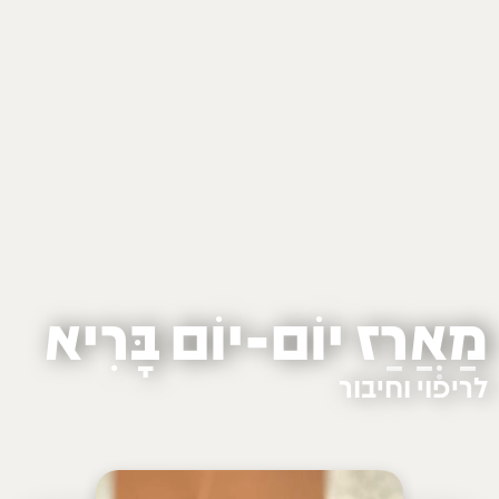
מַאֲרַז יוֹם-יוֹם בָּרִיא
לריפוי וחיבור