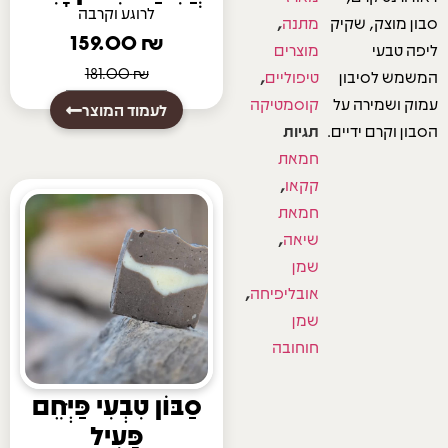
לרוגע וקרבה
סבון מוצק, שקיק
מתנה
,
159.00
₪
ליפה טבעי
מוצרים
181.00
₪
המשמש לסיבון
טיפוליים
,
עמוק ושמירה על
קוסמטיקה
לעמוד המוצר
הסבון וקרם ידיים.
תגיות
חמאת
קקאו
,
חמאת
שיאה
,
שמן
אובליפיחה
,
שמן
חוחובה
סַבּוֹן טִבְעִי פַּיְּחֵם
פָּעִיל