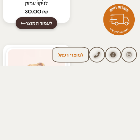
לניקוי עמוק
30.00
₪
לעמוד המוצר
למוצרי רפאל
סַבּוֹן טִבְעִי לִיפׇה
לניקוי עמוק
25.00
₪