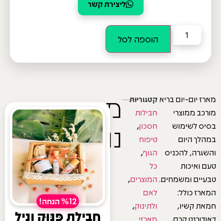
ליצירת קשר
הוספה לסל
מוצרים
מארז יום-יום בריא
קטגוריות
מורכב ממוצרי
חבילות
נוספים
בסיס לשימוש
חסכון
,
במהלך היום
טיפוח
והשגרה, להכניס
הגוף
,
טעם ואיכות
כל
טבעיים ומשמחים.
המוצרים
,
המארז כולל:
לאם
%12 הנחה!
חמאת קשיו,
ולתינוק
,
חֲבִילַת פִּנּוּק וָנִיל
דאודורנט קרם,
מארזי