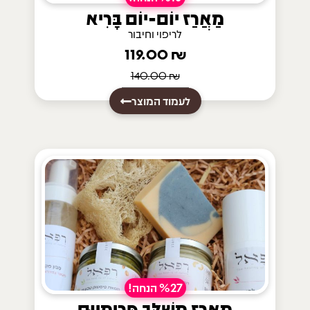
מַאֲרַז יוֹם-יוֹם בָּרִיא
לריפוי וחיבור
119.00
₪
140.00
₪
לעמוד המוצר
%27 הנחה!
מַאֲרָז מְשֻׁלָּב פְּרִימְיוּם