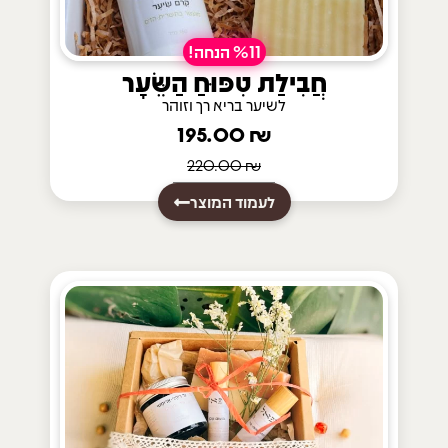
%11 הנחה!
חֲבִילַת טִפּוּחַ הַשֵּׂעָר
לשיער בריא רך וזוהר
195.00
₪
220.00
₪
לעמוד המוצר