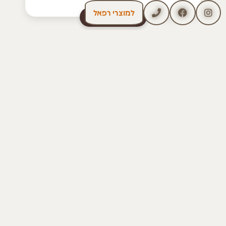
למוצרי רפאל
לעמוד המוצר
%12 הנחה!
מַתָּנָה לַיּוֹלֶדֶת וּלְתִינוֹק
מארז חסכון
235.00
₪
267.00
₪