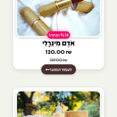
%14 הנחה!
אֹדֶם מִינֵרָלִי
120.00
₪
139.00
₪
לעמוד המוצר