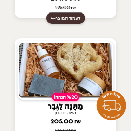
225.00
₪
לעמוד המוצר
%20 הנחה!
מַתָּנָה לַגֶּבֶר
מארז חסכון
205.00
₪
255.00
₪