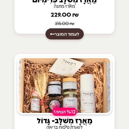
מארז מתנה
229.00
₪
315.00
₪
לעמוד המוצר
%12 הנחה!
מַאֲרָז מְשֻׁלָּב- גָּדוֹל
לשגרת טיפוח בריאה