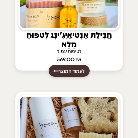
חֲבִילַת אַנְטִיאַיְגִ'ינְג לְטִפּוּחַ
מָלֵא
לטיפוח עמוק
569.00
₪
לעמוד המוצר