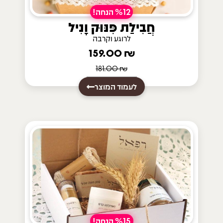
%12 הנחה!
חֲבִילַת פִּנּוּק וָנִיל
לרוגע וקרבה
159.00
₪
181.00
₪
לעמוד המוצר
%15 הנחה!