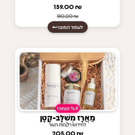
159.00
₪
180.00
₪
לעמוד המוצר
%9 הנחה!
מַאֲרָז מְשֻׁלָּב-קָטָן
לחידוש רקמות העור
205.00
₪